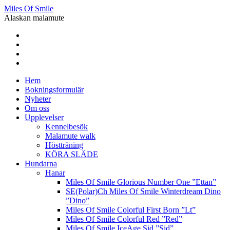
Miles Of Smile
Alaskan malamute
Hem
Bokningsformulär
Nyheter
Om oss
Upplevelser
Kennelbesök
Malamute walk
Höstträning
KÖRA SLÄDE
Hundarna
Hanar
Miles Of Smile Glorious Number One ”Ettan”
SE(Polar)Ch Miles Of Smile Winterdream Dino
”Dino”
Miles Of Smile Colorful First Born ”Lt”
Miles Of Smile Colorful Red ”Red”
Miles Of Smile IceAge Sid ”Sid”