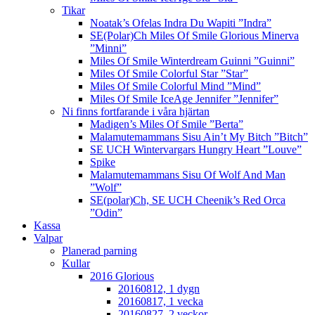
Tikar
Noatak’s Ofelas Indra Du Wapiti ”Indra”
SE(Polar)Ch Miles Of Smile Glorious Minerva
”Minni”
Miles Of Smile Winterdream Guinni ”Guinni”
Miles Of Smile Colorful Star ”Star”
Miles Of Smile Colorful Mind ”Mind”
Miles Of Smile IceAge Jennifer ”Jennifer”
Ni finns fortfarande i våra hjärtan
Madigen’s Miles Of Smile ”Berta”
Malamutemammans Sisu Ain’t My Bitch ”Bitch”
SE UCH Wintervargars Hungry Heart ”Louve”
Spike
Malamutemammans Sisu Of Wolf And Man
”Wolf”
SE(polar)Ch, SE UCH Cheenik’s Red Orca
”Odin”
Kassa
Valpar
Planerad parning
Kullar
2016 Glorious
20160812, 1 dygn
20160817, 1 vecka
20160827, 2 veckor