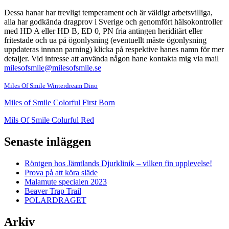
Dessa hanar har trevligt temperament och är väldigt arbetsvilliga,
alla har godkända dragprov i Sverige och genomfört hälsokontroller
med HD A eller HD B, ED 0, PN fria antingen heriditärt eller
fritestade och ua på ögonlysning (eventuellt måste ögonlysning
uppdateras innnan parning) klicka på respektive hanes namn för mer
detaljer. Vid intresse att använda någon hane kontakta mig via mail
milesofsmile@milesofsmile.se
Miles Of Smile Winterdream Dino
Miles of Smile Colorful First Born
Mils Of Smile Colurful Red
Senaste inläggen
Röntgen hos Jämtlands Djurklinik – vilken fin upplevelse!
Prova på att köra släde
Malamute specialen 2023
Beaver Trap Trail
POLARDRAGET
Arkiv