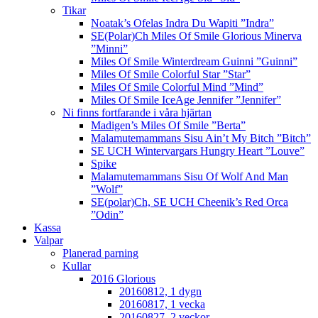
Tikar
Noatak’s Ofelas Indra Du Wapiti ”Indra”
SE(Polar)Ch Miles Of Smile Glorious Minerva
”Minni”
Miles Of Smile Winterdream Guinni ”Guinni”
Miles Of Smile Colorful Star ”Star”
Miles Of Smile Colorful Mind ”Mind”
Miles Of Smile IceAge Jennifer ”Jennifer”
Ni finns fortfarande i våra hjärtan
Madigen’s Miles Of Smile ”Berta”
Malamutemammans Sisu Ain’t My Bitch ”Bitch”
SE UCH Wintervargars Hungry Heart ”Louve”
Spike
Malamutemammans Sisu Of Wolf And Man
”Wolf”
SE(polar)Ch, SE UCH Cheenik’s Red Orca
”Odin”
Kassa
Valpar
Planerad parning
Kullar
2016 Glorious
20160812, 1 dygn
20160817, 1 vecka
20160827, 2 veckor