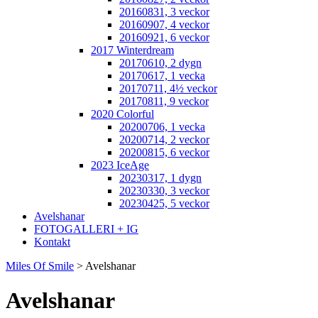
20160831, 3 veckor
20160907, 4 veckor
20160921, 6 veckor
2017 Winterdream
20170610, 2 dygn
20170617, 1 vecka
20170711, 4½ veckor
20170811, 9 veckor
2020 Colorful
20200706, 1 vecka
20200714, 2 veckor
20200815, 6 veckor
2023 IceAge
20230317, 1 dygn
20230330, 3 veckor
20230425, 5 veckor
Avelshanar
FOTOGALLERI + IG
Kontakt
Miles Of Smile
>
Avelshanar
Avelshanar