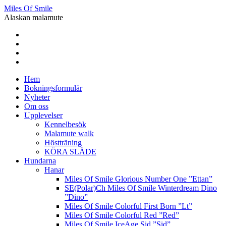
Miles Of Smile
Alaskan malamute
Hem
Bokningsformulär
Nyheter
Om oss
Upplevelser
Kennelbesök
Malamute walk
Höstträning
KÖRA SLÄDE
Hundarna
Hanar
Miles Of Smile Glorious Number One ”Ettan”
SE(Polar)Ch Miles Of Smile Winterdream Dino
”Dino”
Miles Of Smile Colorful First Born ”Lt”
Miles Of Smile Colorful Red ”Red”
Miles Of Smile IceAge Sid ”Sid”