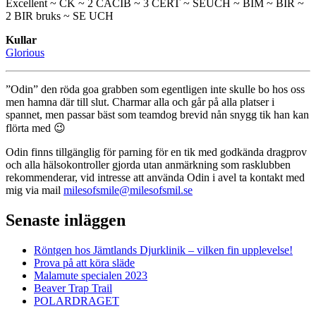
Excellent ~ CK ~ 2 CACIB ~ 3 CERT ~ SEUCH ~ BIM ~ BIR ~
2 BIR bruks ~ SE UCH
Kullar
Glorious
”Odin” den röda goa grabben som egentligen inte skulle bo hos oss
men hamna där till slut. Charmar alla och går på alla platser i
spannet, men passar bäst som teamdog brevid nån snygg tik han kan
flörta med 😉
Odin finns tillgänglig för parning för en tik med godkända dragprov
och alla hälsokontroller gjorda utan anmärkning som rasklubben
rekommenderar, vid intresse att använda Odin i avel ta kontakt med
mig via mail
milesofsmile@milesofsmil.se
Senaste inläggen
Röntgen hos Jämtlands Djurklinik – vilken fin upplevelse!
Prova på att köra släde
Malamute specialen 2023
Beaver Trap Trail
POLARDRAGET