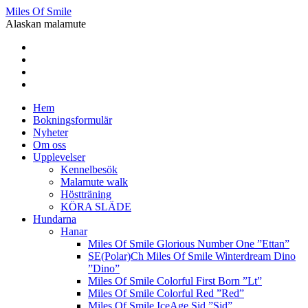
Miles Of Smile
Alaskan malamute
Hem
Bokningsformulär
Nyheter
Om oss
Upplevelser
Kennelbesök
Malamute walk
Höstträning
KÖRA SLÄDE
Hundarna
Hanar
Miles Of Smile Glorious Number One ”Ettan”
SE(Polar)Ch Miles Of Smile Winterdream Dino
”Dino”
Miles Of Smile Colorful First Born ”Lt”
Miles Of Smile Colorful Red ”Red”
Miles Of Smile IceAge Sid ”Sid”