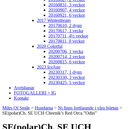
20160831, 3 veckor
20160907, 4 veckor
20160921, 6 veckor
2017 Winterdream
20170610, 2 dygn
20170617, 1 vecka
20170711, 4½ veckor
20170811, 9 veckor
2020 Colorful
20200706, 1 vecka
20200714, 2 veckor
20200815, 6 veckor
2023 IceAge
20230317, 1 dygn
20230330, 3 veckor
20230425, 5 veckor
Avelshanar
FOTOGALLERI + IG
Kontakt
Miles Of Smile
>
Hundarna
>
Ni finns fortfarande i våra hjärtan
>
SE(polar)Ch, SE UCH Cheenik’s Red Orca ”Odin”
SE(polar)Ch, SE UCH