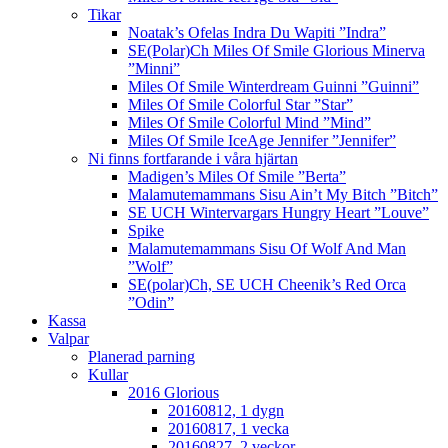
Tikar
Noatak’s Ofelas Indra Du Wapiti ”Indra”
SE(Polar)Ch Miles Of Smile Glorious Minerva
”Minni”
Miles Of Smile Winterdream Guinni ”Guinni”
Miles Of Smile Colorful Star ”Star”
Miles Of Smile Colorful Mind ”Mind”
Miles Of Smile IceAge Jennifer ”Jennifer”
Ni finns fortfarande i våra hjärtan
Madigen’s Miles Of Smile ”Berta”
Malamutemammans Sisu Ain’t My Bitch ”Bitch”
SE UCH Wintervargars Hungry Heart ”Louve”
Spike
Malamutemammans Sisu Of Wolf And Man
”Wolf”
SE(polar)Ch, SE UCH Cheenik’s Red Orca
”Odin”
Kassa
Valpar
Planerad parning
Kullar
2016 Glorious
20160812, 1 dygn
20160817, 1 vecka
20160827, 2 veckor