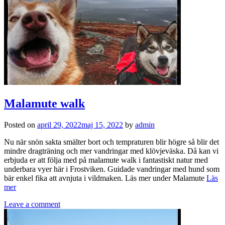
Malamute walk
Posted on
april 29, 2022
maj 15, 2022
by
admin
Nu när snön sakta smälter bort och tempraturen blir högre så blir det
mindre dragträning och mer vandringar med klövjeväska. Då kan vi
erbjuda er att följa med på malamute walk i fantastiskt natur med
underbara vyer här i Frostviken. Guidade vandringar med hund som
bär enkel fika att avnjuta i vildmaken. Läs mer under Malamute
Läs
mer
Leave a comment