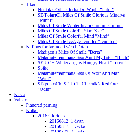
Tikar
Noatak’s Ofelas Indra Du Wapiti ”Indra”
SE(Polar)Ch Miles Of Smile Glorious Minerva
”Minni”
Miles Of Smile Winterdream Guinni ”Guinni”
Miles Of Smile Colorful Star ”Star”
Miles Of Smile Colorful Mind ”Mind”
Miles Of Smile IceAge Jennifer ”Jennifer”
Ni finns fortfarande i våra hjärtan
Madigen’s Miles Of Smile ”Berta”
Malamutemammans Sisu Ain’t My Bitch ”Bitch”
SE UCH Wintervargars Hungry Heart ”Louve”
Spike
Malamutemammans Sisu Of Wolf And Man
”Wolf”
SE(polar)Ch, SE UCH Cheenik’s Red Orca
”Odin”
Kassa
Valpar
Planerad parning
Kullar
2016 Glorious
20160812, 1 dygn
20160817, 1 vecka
20160827, 2 veckor