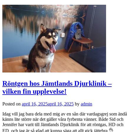
Röntgen hos Jämtlands Djurklinik –
vilken fin upplevelse!
Posted on
april 16, 2025
april 16, 2025
by
admin
Idag vill jag bara dela med mig av en sån där vardagsgrej som ändå
känns lite större när det gäller våra fyrbenta vänner. Både Sid och
Jennifer har varit till Jämtlands Djurklinik för att röntgas, HD och
ED och jag är så glad att kunna säga att allt gick jättebra 👌