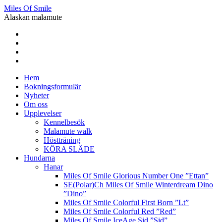
Miles Of Smile
Alaskan malamute
Hem
Bokningsformulär
Nyheter
Om oss
Upplevelser
Kennelbesök
Malamute walk
Höstträning
KÖRA SLÄDE
Hundarna
Hanar
Miles Of Smile Glorious Number One ”Ettan”
SE(Polar)Ch Miles Of Smile Winterdream Dino
”Dino”
Miles Of Smile Colorful First Born ”Lt”
Miles Of Smile Colorful Red ”Red”
Miles Of Smile IceAge Sid ”Sid”