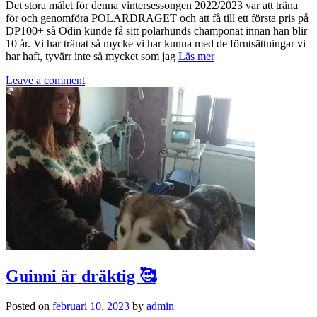
Det stora målet för denna vintersessongen 2022/2023 var att träna
för och genomföra POLARDRAGET och att få till ett första pris på
DP100+ så Odin kunde få sitt polarhunds champonat innan han blir
10 år. Vi har tränat så mycke vi har kunna med de förutsättningar vi
har haft, tyvärr inte så mycket som jag
Läs mer
Leave a comment
Guinni är dräktig 🥰
Posted on
februari 10, 2023
by
admin