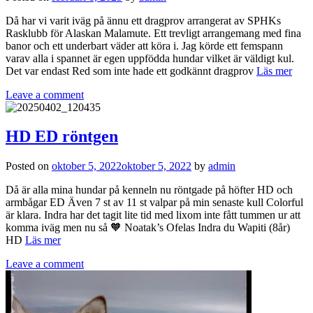
Då har vi varit iväg på ännu ett dragprov arrangerat av SPHKs
Rasklubb för Alaskan Malamute. Ett trevligt arrangemang med fina
banor och ett underbart väder att köra i. Jag körde ett femspann
varav alla i spannet är egen uppfödda hundar vilket är väldigt kul.
Det var endast Red som inte hade ett godkännt dragprov
Läs mer
Leave a comment
HD ED röntgen
Posted on
oktober 5, 2022
oktober 5, 2022
by
admin
Då är alla mina hundar på kenneln nu röntgade på höfter HD och
armbågar ED Även 7 st av 11 st valpar på min senaste kull Colorful
är klara. Indra har det tagit lite tid med lixom inte fått tummen ur att
komma iväg men nu så 🧡 Noatak’s Ofelas Indra du Wapiti (8år)
HD
Läs mer
Leave a comment