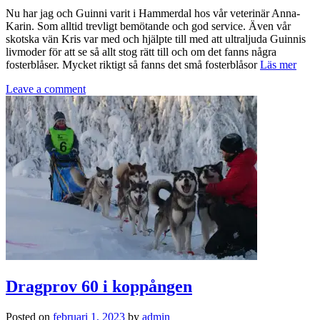
Nu har jag och Guinni varit i Hammerdal hos vår veterinär Anna-
Karin. Som alltid trevligt bemötande och god service. Även vår
skotska vän Kris var med och hjälpte till med att ultraljuda Guinnis
livmoder för att se så allt stog rätt till och om det fanns några
fosterblåser. Mycket riktigt så fanns det små fosterblåsor
Läs mer
Leave a comment
Dragprov 60 i koppången
Posted on
februari 1, 2023
by
admin