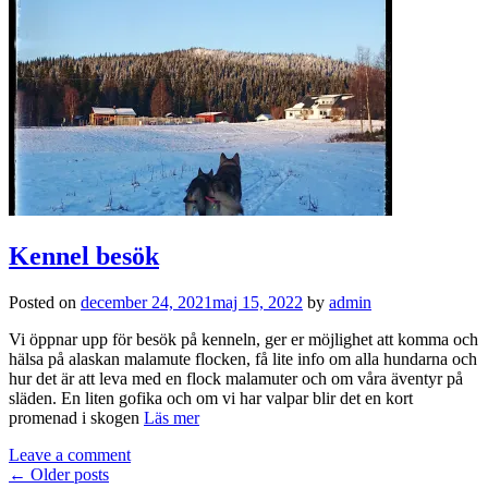
Kennel besök
Posted on
december 24, 2021
maj 15, 2022
by
admin
Vi öppnar upp för besök på kenneln, ger er möjlighet att komma och
hälsa på alaskan malamute flocken, få lite info om alla hundarna och
hur det är att leva med en flock malamuter och om våra äventyr på
släden. En liten gofika och om vi har valpar blir det en kort
promenad i skogen
Läs mer
Leave a comment
Posts
←
Older posts