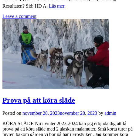
Resultaten? Sid: HD A,
Läs mer
Leave a comment
Prova på att köra släde
Posted on
november 28, 2023
november 28, 2023
by
admin
KÖRA SLÄDE Nu i vinter 2023-2024 kan jag erbjuda dig att få
prova på att köra släde med 2 alaskan malamuter. Små korta turer på
myren bakom gården vi bor på här i Frostviken. Jag kommer köra