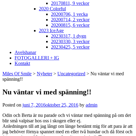
20170811, 9 veckor
2020 Colorful
20200706, 1 vecka
20200714, 2 veckor
20200815, 6 veckor
2023 IceAge
20230317, 1 dygn
20230330, 3 veckor
20230425, 5 veckor
Avelshanar
FOTOGALLERI + IG
Kontakt
Miles Of Smile
>
Nyheter
>
Uncategorized
>
Nu väntar vi med
spänning!!
Nu väntar vi med spänning!!
Posted on
juni 7, 2016
oktober 25, 2016
by
admin
Odin och Berta är nu parade och vi väntar med spänning på om det
blir små valpisar hos oss i skogen eller ej.
Anledningen till att jag långt om länge bestämt mig för att para är att
jag behöver förnya spannet med en eller två hundar och då först och