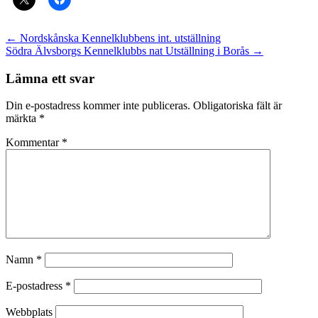
Post
←
Nordskånska Kennelklubbens int. utställning
Södra Älvsborgs Kennelklubbs nat Utställning i Borås
→
navigation
Lämna ett svar
Din e-postadress kommer inte publiceras.
Obligatoriska fält är
märkta
*
Kommentar
*
Namn
*
E-postadress
*
Webbplats