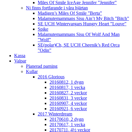
Miles Of Smile IceAge Jennifer ”Jennifer”
Ni finns fortfarande i våra hjärtan
Madigen’s Miles Of Smile ”Berta”
Malamutemammans Sisu Ain’t My Bitch ”Bitch”
SE UCH Wintervargars Hungry Heart ”Louve”
Spike
Malamutemammans Sisu Of Wolf And Man
”Wolf”
SE(polar)Ch, SE UCH Cheenik’s Red Orca
”Odin”
Kassa
Valpar
Planerad parning
Kullar
2016 Glorious
20160812, 1 dygn
20160817, 1 vecka
20160827, 2 veckor
20160831, 3 veckor
20160907, 4 veckor
20160921, 6 veckor
2017 Winterdream
20170610, 2 dygn
20170617, 1 vecka
20170711, 4½ veckor