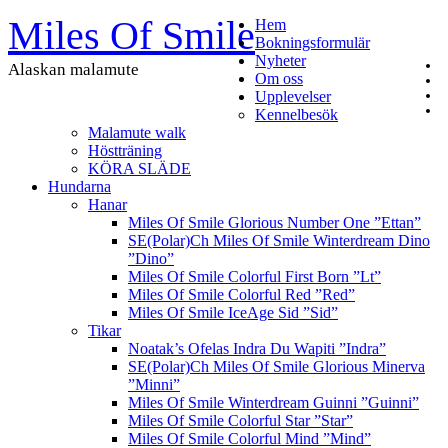
Miles Of Smile
Hem
Bokningsformulär
Nyheter
Alaskan malamute
Om oss
Upplevelser
Kennelbesök
Malamute walk
Höstträning
KÖRA SLÄDE
Hundarna
Hanar
Miles Of Smile Glorious Number One ”Ettan”
SE(Polar)Ch Miles Of Smile Winterdream Dino
”Dino”
Miles Of Smile Colorful First Born ”Lt”
Miles Of Smile Colorful Red ”Red”
Miles Of Smile IceAge Sid ”Sid”
Tikar
Noatak’s Ofelas Indra Du Wapiti ”Indra”
SE(Polar)Ch Miles Of Smile Glorious Minerva
”Minni”
Miles Of Smile Winterdream Guinni ”Guinni”
Miles Of Smile Colorful Star ”Star”
Miles Of Smile Colorful Mind ”Mind”